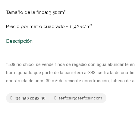
Tamaño de la finca: 3,502m²
Precio por metro cuadrado =
11,42 €/m²
Descripción
f508 río chico. se vende finca de regadío con agua abundante en 
hormigonado que parte de la carretera a-348. se trata de una fi
construida de unos 30 m² de reciente construcción, tubería de agu
+34 950 22 53 98
serfosur@serfosur.com