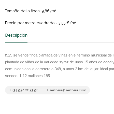
Tamaño de la finca: 9,867m²
Precio por metro cuadrado =
3,55 €/m²
Descripción
f525 se vende finca plantada de viñas en el término municipal de l
plantado de viñas de la variedad syraz de unos 15 años de edad y
comunican con la carretera a-348, a unos 2 km de laujar. ideal par
sondeo. 1-12 mallones 185
+34 950 22 53 98
serfosur@serfosur.com