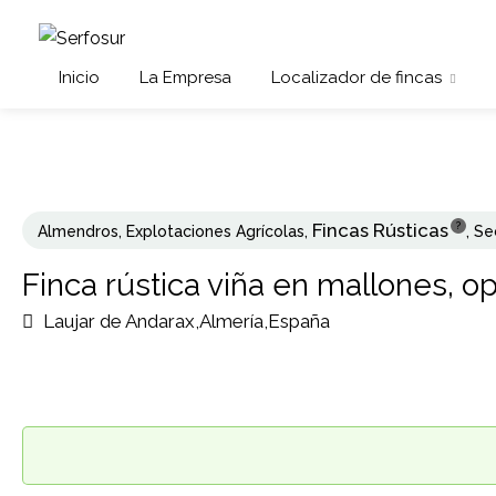
Inicio
La Empresa
Localizador de fincas
Fincas Rústicas
?
Almendros
,
Explotaciones Agrícolas
,
,
Se
Finca rústica viña en mallones, o
Laujar de Andarax,Almería,España