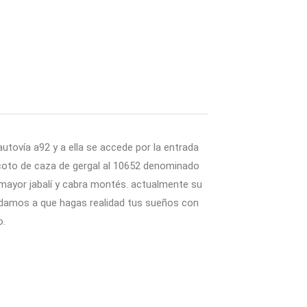
 autovía a92 y a ella se accede por la entrada
l coto de caza de gergal al 10652 denominado
 mayor jabalí y cabra montés. actualmente su
yudamos a que hagas realidad tus sueños con
o.