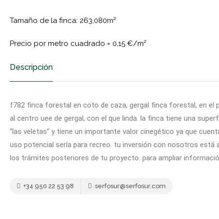
Tamaño de la finca: 263,080m²
Precio por metro cuadrado =
0,15 €/m²
Descripción
f782 finca forestal en coto de caza, gergal finca forestal, en el p
al centro uee de gergal, con el que linda. la finca tiene una su
“las veletas” y tiene un importante valor cinegético ya que cue
uso potencial sería para recreo. tu inversión con nosotros está
los trámites posteriores de tu proyecto. para ampliar informaci
+34 950 22 53 98
serfosur@serfosur.com