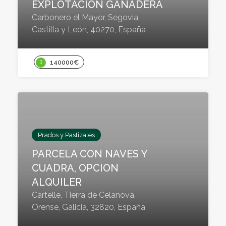
EXPLOTACIÓN GANADERA
Carbonero el Mayor, Segovia,
Castilla y León, 40270, España
140000€
Prados y Pastizales
PARCELA CON NAVES Y
CUADRA, OPCION
ALQUILER
Cartelle, Tierra de Celanova,
Orense, Galicia, 32820, España