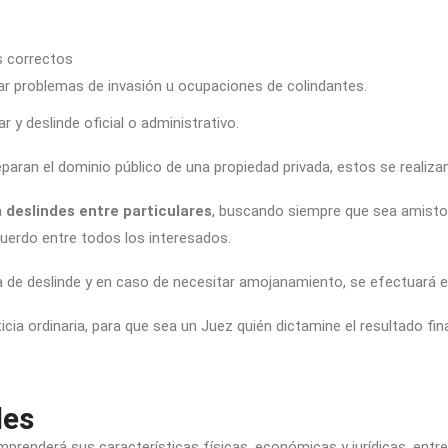
es correctos
vitar problemas de invasión u ocupaciones de colindantes.
r y deslinde oficial o administrativo.
paran el dominio público de una propiedad privada, estos se realizan
a
deslindes entre particulares
, buscando siempre que sea amistoso
acuerdo entre todos los interesados.
a de deslinde y en caso de necesitar amojanamiento, se efectuará e
ticia ordinaria, para que sea un Juez quién dictamine el resultado fina
les
prenderá sus características físicas, económicas y jurídicas, entre 