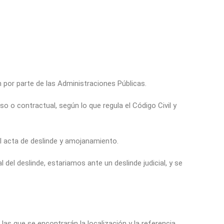
 por parte de las Administraciones Públicas.
 o contractual, según lo que regula el Código Civil y
l acta de deslinde y amojanamiento.
l del deslinde, estariamos ante un deslinde judicial, y se
las que se encontrarán la localización y la referencia