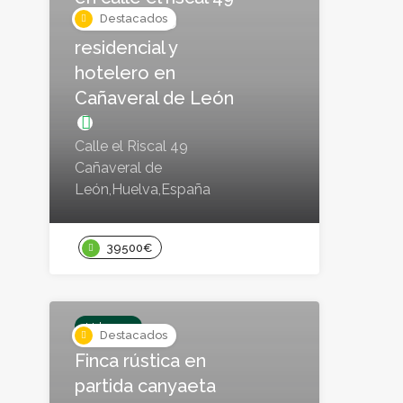
finca de uso
Destacados
residencial y
hotelero en
Cañaveral de León
Calle el Riscal 49
Cañaveral de
León,Huelva,España
39500€
Urbanos
Destacados
Finca rústica en
partida canyaeta