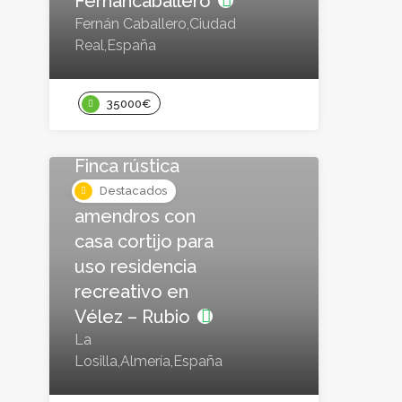
Fernancaballero
Fernán Caballero,Ciudad
Real,España
35000€
Urbanos
Finca rústica
parcela de
Destacados
amendros con
casa cortijo para
uso residencia
recreativo en
Vélez – Rubio
La
Losilla,Almería,España