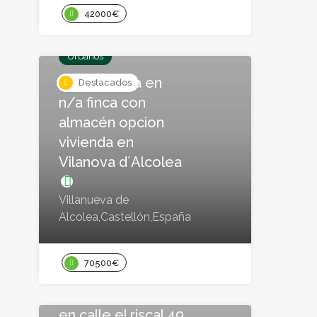
42000€
Urbanos
Finca rústica en
Destacados
n/a finca con
almacén opcion
vivienda en
Vilanova d´Alcolea
Villanueva de
Alcolea,Castellón,España
70500€
Urbanizables
Terreno residencial
en calle el riscal 49