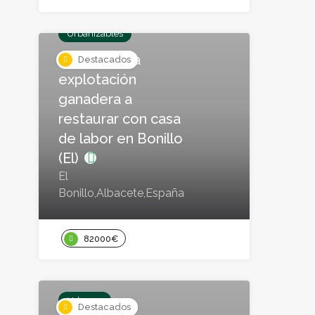
Urbanizables
Finca rústica
Destacados
explotación
ganadera a
restaurar con casa
de labor en Bonillo
(El)
El
Bonillo,Albacete,España
82000€
Urbanos
Destacados