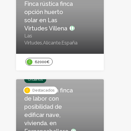
Finca rústica finca
opción huerto
solar en Las
Virtudes Villena
Las
Virtudes,Alicante,España
62000€
Urbanos
Finca rústica finca
Destacados
de labor con
posibilidad de
edificar nave,
vivienda. en