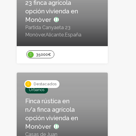
23 finca agrícola
opción vivienda en
Monòver
Partida Canyaeta 23
Monòver,Alicante,España
35000€
Destacados
Urbanos
Finca rústica en
n/a finca agrícola
opción vivienda en
Monòver
Casas de Juan