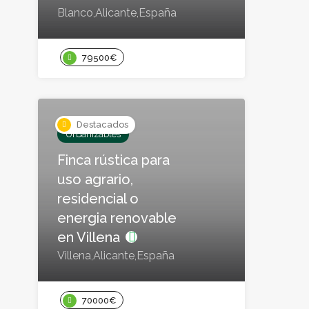
Blanco,Alicante,España
79500€
Destacados
Urbanizables
Finca rústica para
uso agrario,
residencial o
energia renovable
en Villena
Villena,Alicante,España
70000€