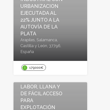
URBANIZACION
EJECUTADA AL
22% JUNTO A LA
AUTOVÍA DE LA
PLATA
Arapiles, Salamanca,
Castilla y León, 37796,
España
179000€
Extensivas y Dehesas
PARCELA DE
LABOR, LLANA Y
DE FÁCIL ACCESO
PARA
EXPLOTACIÓN