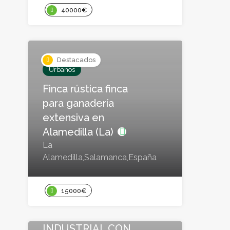
40000€
Destacados
Urbanos
Finca rústica finca
para ganadería
extensiva en
Alamedilla (La)
La
Alamedilla,Salamanca,España
Urbanizables
INTERESANTE
15000€
INVERSIÓN,
SUELO
INDUSTRIAL CON