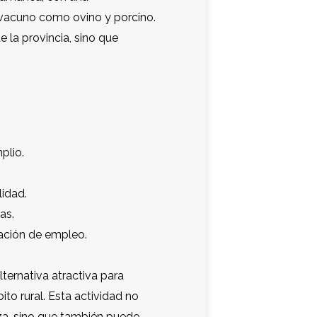
 vacuno como ovino y porcino.
 la provincia, sino que
.
plio.
lidad.
as.
ración de empleo.
ernativa atractiva para
ito rural. Esta actividad no
leza, sino que también puede