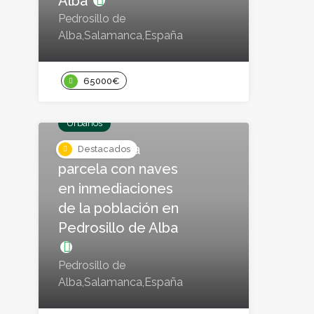
Alba
Pedrosillo de
Alba,Salamanca,España
65000€
Urbanos
Finca rústica
Destacados
parcela con naves
en inmediaciones
de la población en
Pedrosillo de Alba
Pedrosillo de
Alba,Salamanca,España