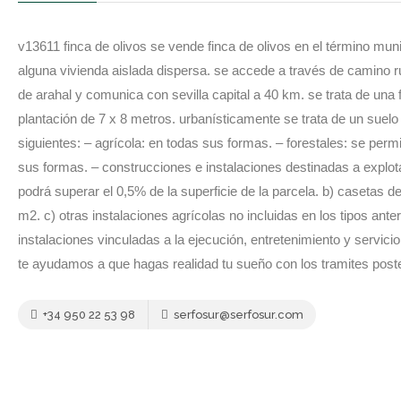
v13611 finca de olivos se vende finca de olivos en el término munic
alguna vivienda aislada dispersa. se accede a través de camino rur
de arahal y comunica con sevilla capital a 40 km. se trata de una
plantación de 7 x 8 metros. urbanísticamente se trata de un suelo 
siguientes: – agrícola: en todas sus formas. – forestales: se perm
sus formas. – construcciones e instalaciones destinadas a explot
podrá superar el 0,5% de la superficie de la parcela. b) casetas d
m2. c) otras instalaciones agrícolas no incluidas en los tipos ante
instalaciones vinculadas a la ejecución, entretenimiento y servici
te ayudamos a que hagas realidad tu sueño con los tramites poste
+34 950 22 53 98
serfosur@serfosur.com