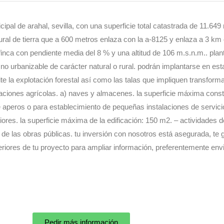
ipal de arahal, sevilla, con una superficie total catastrada de 11.649
al de tierra que a 600 metros enlaza con la a-8125 y enlaza a 3 km co
 finca con pendiente media del 8 % y una altitud de 106 m.s.n.m.. pla
no urbanizable de carácter natural o rural. podrán implantarse en est
ite la explotación forestal así como las talas que impliquen transform
aciones agrícolas. a) naves y almacenes. la superficie máxima constr
e aperos o para establecimiento de pequeñas instalaciones de servicio
riores. la superficie máxima de la edificación: 150 m2. – actividades d
o de las obras públicas. tu inversión con nosotros está asegurada, te
riores de tu proyecto para ampliar información, preferentemente env
Pedir más información