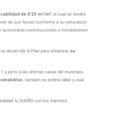
icabilidad de 0’25 m²/m²
, el cual se tendrá
isponer de sus fincas conforme a su naturaleza
án autorizarse construcciones o instalaciones
 se desarrolle el Plan para urbanizar,
se
y junto a las últimas casas del municipio,
rehabilitar
, también se podría vallar y usar
lidad tu SUEÑO con los tramites