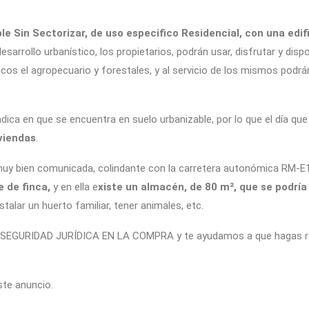
le Sin Sectorizar, de uso especifico Residencial, con una edif
 desarrollo urbanístico, los propietarios, podrán usar, disfrutar y d
icos el agropecuario y forestales, y al servicio de los mismos podr
radica en que se encuentra en suelo urbanizable, por lo que el día que
viendas
.
uy bien comunicada, colindante con la carretera autonómica RM-E11 
e de finca,
y en ella e
xiste un almacén, de 80 m², que se podría 
alar un huerto familiar, tener animales, etc.
SEGURIDAD JURÍDICA EN LA COMPRA y te ayudamos a que hagas rea
ste anuncio.