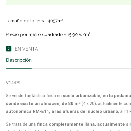
Tamaño de la finca: 4057m²
Precio por metro cuadrado =
15,90 €/m²
EN VENTA
Descripción
V14479
Se vende fantástica finca en
suelo urbanizable, en la pedaní
donde existe un almacén, de 80 m²
(4 x 20), actualmente con 
autonómica RM-E11, a las afueras del núcleo urbano
, a 11
Se trata de una
finca completamente llana, actualmente sin