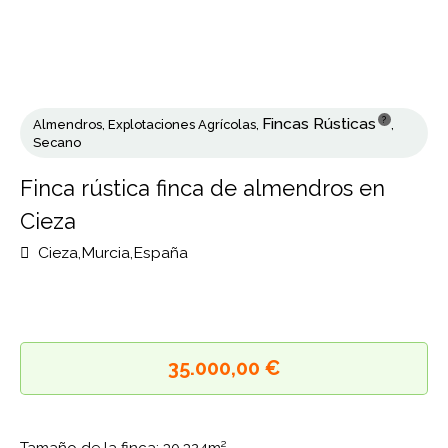
?
Fincas Rústicas
Almendros
,
Explotaciones Agrícolas
,
,
Secano
Finca rústica finca de almendros en
Cieza
Cieza,Murcia,España
35.000,00 €
Tamaño de la finca: 30,324m²