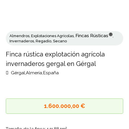
?
Fincas Rústicas
Almendros
,
Explotaciones Agrícolas
,
,
Invernaderos
,
Regadío
,
Secano
Finca rústica explotación agrícola
invernaderos gergal en Gérgal
Gérgal,Almería,España
1.600.000,00 €
Tamaño de la finca: 141,884m²