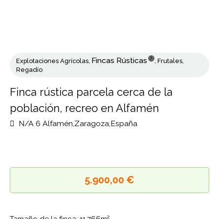
?
Fincas Rústicas
Explotaciones Agrícolas
,
,
Frutales
,
Regadío
Finca rústica parcela cerca de la
población, recreo en Alfamén
N/A 6 Alfamén,Zaragoza,España
5.900,00 €
Tamaño de la finca: 11,766m²