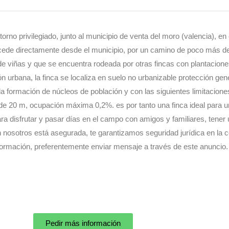
rno privilegiado, junto al municipio de venta del moro (valencia), e
ccede directamente desde el municipio, por un camino de poco más de 
de viñas y que se encuentra rodeada por otras fincas con plantaciones
urbana, la finca se localiza en suelo no urbanizable protección gené
la formación de núcleos de población y con las siguientes limitacione
nde 20 m, ocupación máxima 0,2%. es por tanto una finca ideal para un
 disfrutar y pasar días en el campo con amigos y familiares, tener un 
con nosotros está asegurada, te garantizamos seguridad jurídica en l
nformación, preferentemente enviar mensaje a través de este anuncio.
Pedir más información