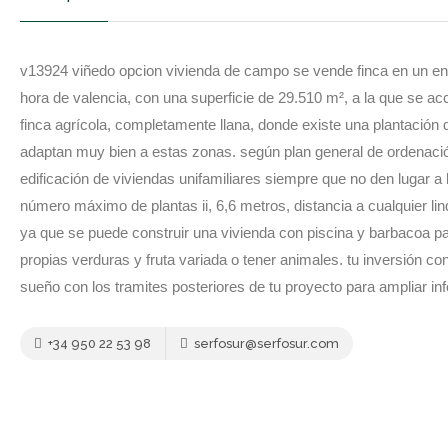
v13924 viñedo opcion vivienda de campo se vende finca en un ento
hora de valencia, con una superficie de 29.510 m², a la que se a
finca agrícola, completamente llana, donde existe una plantación 
adaptan muy bien a estas zonas. según plan general de ordenación 
edificación de viviendas unifamiliares siempre que no den lugar a 
número máximo de plantas ii, 6,6 metros, distancia a cualquier li
ya que se puede construir una vivienda con piscina y barbacoa para
propias verduras y fruta variada o tener animales. tu inversión 
sueño con los tramites posteriores de tu proyecto para ampliar i
+34 950 22 53 98
serfosur@serfosur.com