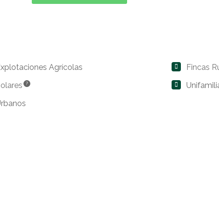
xplotaciones Agrícolas
Fincas R
olares
?
Unifamili
Urbanos