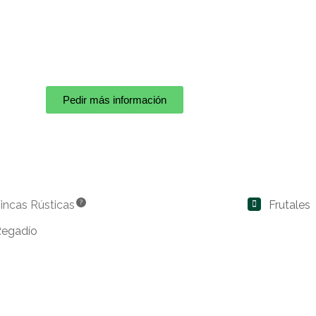
Pedir más información
incas Rústicas
?
Frutales
Regadío