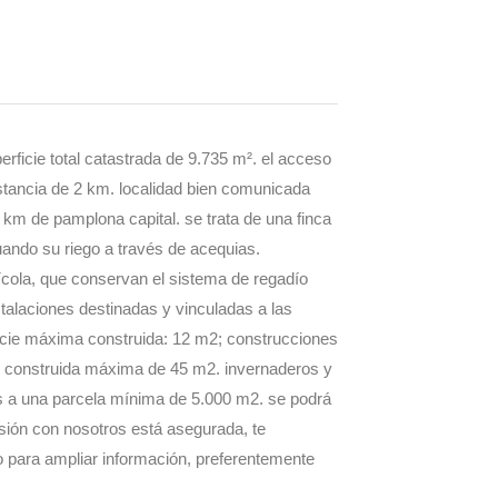
rficie total catastrada de 9.735 m². el acceso
istancia de 2 km. localidad bien comunicada
5 km de pamplona capital. se trata de una finca
tuando su riego a través de acequias.
rícola, que conservan el sistema de regadío
nstalaciones destinadas y vinculadas a las
rficie máxima construida: 12 m2; construcciones
icie construida máxima de 45 m2. invernaderos y
os a una parcela mínima de 5.000 m2. se podrá
versión con nosotros está asegurada, te
o para ampliar información, preferentemente