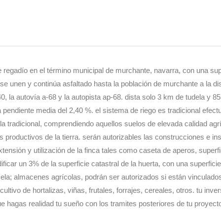
de regadío en el término municipal de murchante, navarra, con una supe
ue se unen y continúa asfaltado hasta la población de murchante a la d
0, la autovía a-68 y la autopista ap-68. dista solo 3 km de tudela y 8
la pendiente media del 2,40 %. el sistema de riego es tradicional efec
ola tradicional, comprendiendo aquellos suelos de elevada calidad ag
es productivos de la tierra. serán autorizables las construcciones e i
xtensión y utilización de la finca tales como caseta de aperos, supe
edificar un 3% de la superficie catastral de la huerta, con una superf
cela; almacenes agrícolas, podrán ser autorizados si están vinculad
ultivo de hortalizas, viñas, frutales, forrajes, cereales, otros. tu in
 hagas realidad tu sueño con los tramites posteriores de tu proyect