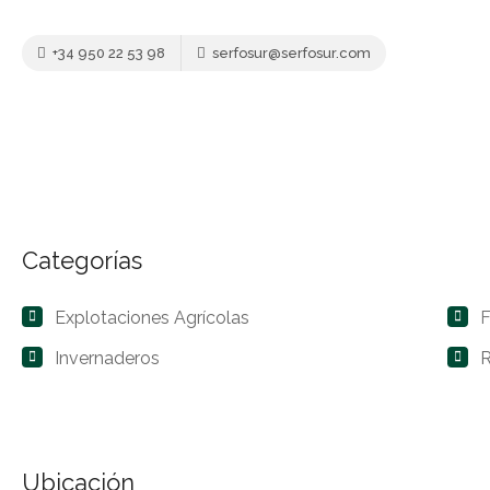
+34 950 22 53 98
serfosur@serfosur.com
Categorías
Explotaciones Agrícolas
F
Invernaderos
Ubicación