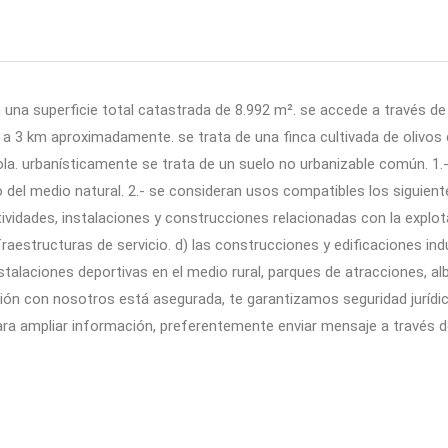
on una superficie total catastrada de 8.992 m². se accede a través d
n a 3 km aproximadamente. se trata de una finca cultivada de olivos
cola. urbanísticamente se trata de un suelo no urbanizable común. 1.-
el medio natural. 2.- se consideran usos compatibles los siguientes
vidades, instalaciones y construcciones relacionadas con la explota
fraestructuras de servicio. d) las construcciones y edificaciones ind
instalaciones deportivas en el medio rural, parques de atracciones, 
ersión con nosotros está asegurada, te garantizamos seguridad jurí
para ampliar información, preferentemente enviar mensaje a través 