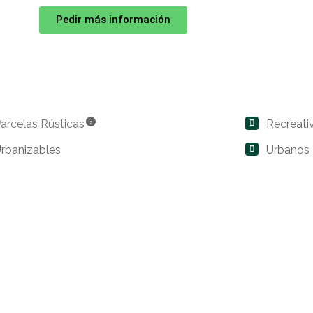
Pedir más información
arcelas Rústicas
?
Recreati
rbanizables
Urbanos