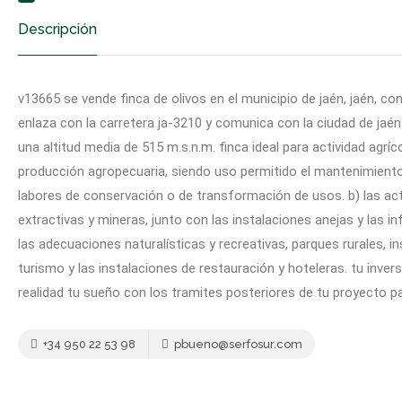
Descripción
v13665 se vende finca de olivos en el municipio de jaén, jaén, c
enlaza con la carretera ja-3210 y comunica con la ciudad de jaé
una altitud media de 515 m.s.n.m. finca ideal para actividad agrí
producción agropecuaria, siendo uso permitido el mantenimiento d
labores de conservación o de transformación de usos. b) las acti
extractivas y mineras, junto con las instalaciones anejas y las in
las adecuaciones naturalísticas y recreativas, parques rurales, 
turismo y las instalaciones de restauración y hoteleras. tu inv
realidad tu sueño con los tramites posteriores de tu proyecto 
+34 950 22 53 98
pbueno@serfosur.com