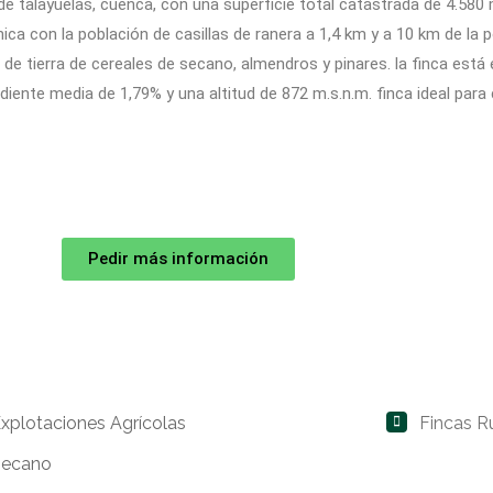
de talayuelas, cuenca, con una superficie total catastrada de 4.580
ca con la población de casillas de ranera a 1,4 km y a 10 km de la 
e tierra de cereales de secano, almendros y pinares. la finca está e
ndiente media de 1,79% y una altitud de 872 m.s.n.m. finca ideal para 
Pedir más información
xplotaciones Agrícolas
Fincas R
Secano