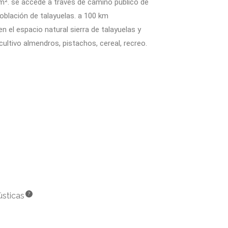
 m². se accede a través de camino público de
población de talayuelas. a 100 km
n el espacio natural sierra de talayuelas y
cultivo almendros, pistachos, cereal, recreo.
ústicas
?