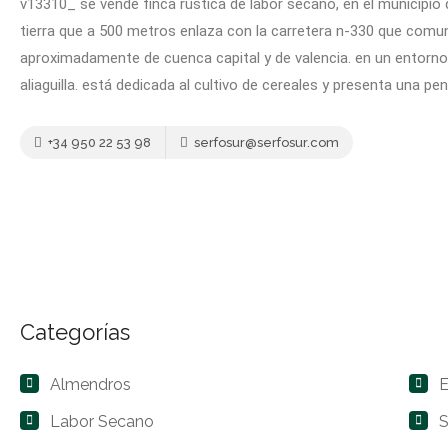
v13310_ se vende finca rústica de labor secano, en el municipio 
tierra que a 500 metros enlaza con la carretera n-330 que comuni
aproximadamente de cuenca capital y de valencia. en un entorno d
aliaguilla. está dedicada al cultivo de cereales y presenta una pe
+34 950 22 53 98
serfosur@serfosur.com
Categorías
Almendros
E
Labor Secano