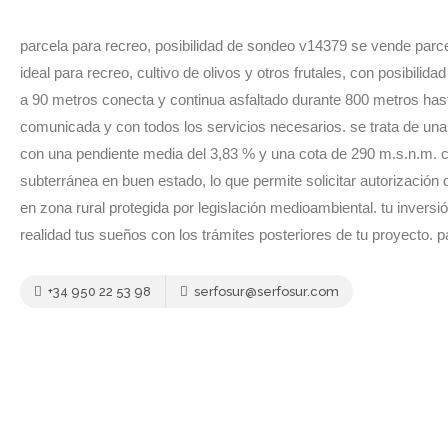
parcela para recreo, posibilidad de sondeo v14379 se vende parcela
ideal para recreo, cultivo de olivos y otros frutales, con posibili
a 90 metros conecta y continua asfaltado durante 800 metros hasta
comunicada y con todos los servicios necesarios. se trata de una 
con una pendiente media del 3,83 % y una cota de 290 m.s.n.m. con
subterránea en buen estado, lo que permite solicitar autorización
en zona rural protegida por legislación medioambiental. tu inver
realidad tus sueños con los trámites posteriores de tu proyecto. p
+34 950 22 53 98
serfosur@serfosur.com