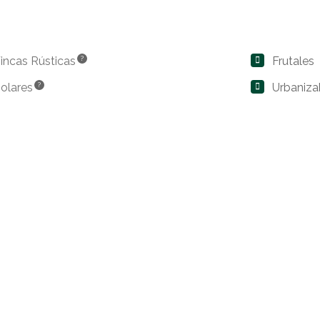
incas Rústicas
?
Frutales
olares
?
Urbaniza