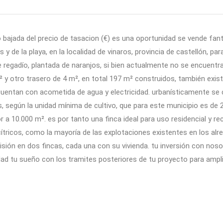
ajada del precio de tasacion (€) es una oportunidad se vende fant
 de la playa, en la localidad de vinaros, provincia de castellón, par
de regadío, plantada de naranjos, si bien actualmente no se encuent
² y otro trasero de 4 m², en total 197 m² construidos, también exist
cuentan con acometida de agua y electricidad. urbanísticamente se
 según la unidad mínima de cultivo, que para este municipio es de 2
 a 10.000 m². es por tanto una finca ideal para uso residencial y rec
cítricos, como la mayoría de las explotaciones existentes en los al
 división en dos fincas, cada una con su vivienda. tu inversión con n
dad tu sueño con los tramites posteriores de tu proyecto para ampli