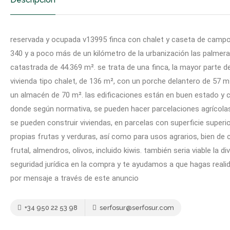
reservada y ocupada v13995 finca con chalet y caseta de campo b
340 y a poco más de un kilómetro de la urbanización las palmeras y
catastrada de 44.369 m². se trata de una finca, la mayor parte 
vivienda tipo chalet, de 136 m², con un porche delantero de 57 m
un almacén de 70 m². las edificaciones están en buen estado y 
donde según normativa, se pueden hacer parcelaciones agrícolas,
se pueden construir viviendas, en parcelas con superficie superior
propias frutas y verduras, así como para usos agrarios, bien de 
frutal, almendros, olivos, incluido kiwis. también seria viable la
seguridad jurídica en la compra y te ayudamos a que hagas reali
por mensaje a través de este anuncio
+34 950 22 53 98
serfosur@serfosur.com