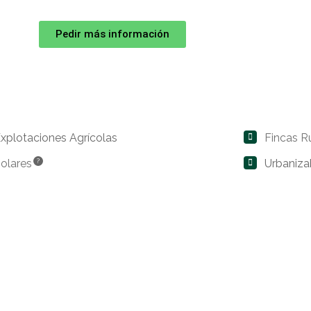
Pedir más información
xplotaciones Agrícolas
Fincas R
olares
?
Urbaniza