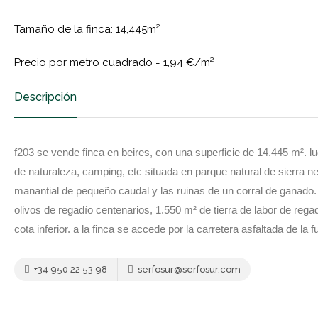
Tamaño de la finca: 14,445m²
Precio por metro cuadrado =
1,94 €/m²
Descripción
f203 se vende finca en beires, con una superficie de 14.445 m². l
de naturaleza, camping, etc situada en parque natural de sierra 
manantial de pequeño caudal y las ruinas de un corral de ganado. 
olivos de regadío centenarios, 1.550 m² de tierra de labor de rega
cota inferior. a la finca se accede por la carretera asfaltada de la 
+34 950 22 53 98
serfosur@serfosur.com