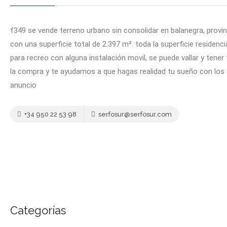
f349 se vende terreno urbano sin consolidar en balanegra, provin
con una superficie total de 2.397 m². toda la superficie residenc
para recreo con alguna instalación movil, se puede vallar y tener
la compra y te ayudamos a que hagas realidad tu sueño con los 
anuncio
+34 950 22 53 98
serfosur@serfosur.com
Categorías