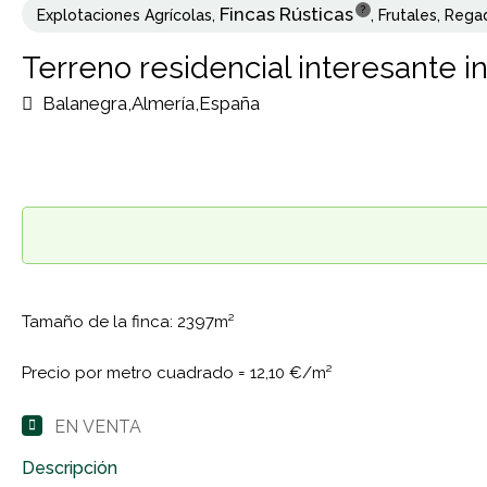
Fincas Rústicas
?
Explotaciones Agrícolas
,
,
Frutales
,
Rega
Terreno residencial interesante 
Balanegra,Almería,España
Tamaño de la finca: 2397m²
Precio por metro cuadrado =
12,10 €/m²
EN VENTA
Descripción